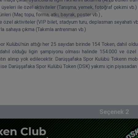
üyeleri ile özel aktiviteler (Tanışma, yemek, fotoğraf çekimi vb.) ,
ünleri (Maç topu, forma, atkı, bayrak, poster vb.) ,

özel aktiviteler (VIP bilet, stadyum turu, deplasman seyahati vb.)
la sahaya çıkma (Takımla antrenman vb.) 

r Kulübü'nün attığı her 25 sayıdan birinde 154 Token, dahil olduğ
dahil olduğu ligin şampiyonu olması halinde 154.000 ve özel 
tın alınıp yok edilecektir. Darüşşafaka Spor Kulübü Tokenn mobi
i ise Darüşşafaka Spor Kulübü Token (DSK) yakımı için piyasadan ge
Seçenek
2