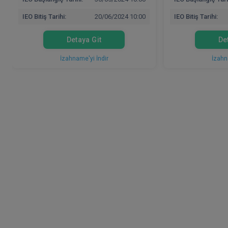
IEO Bitiş Tarihi:
20/06/2024 10:00
IEO Bitiş Tarihi:
Detaya Git
De
İzahname'yi İndir
İzahn