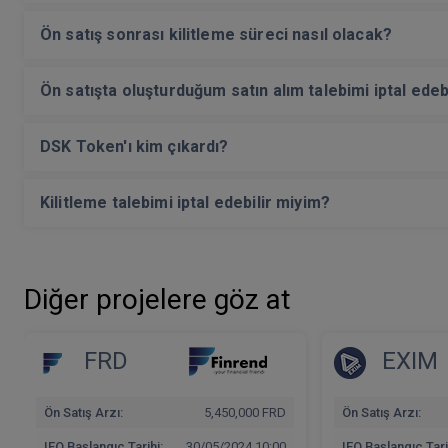
Ön satış sonrası kilitleme süreci nasıl olacak?
Ön satışta oluşturduğum satın alım talebimi iptal edeb
DSK Token'ı kim çıkardı?
Kilitleme talebimi iptal edebilir miyim?
Diğer projelere göz at
FRD
EXIM
Ön Satış Arzı:
5,450,000 FRD
Ön Satış Arzı:
IEO Başlangıç Tarihi:
30/05/2024 10:00
IEO Başlangıç Tari