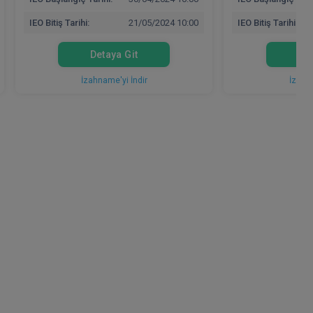
IEO Bitiş Tarihi:
21/05/2024 10:00
IEO Bitiş Tarihi:
Detaya Git
Det
İzahname'yi İndir
İzahna