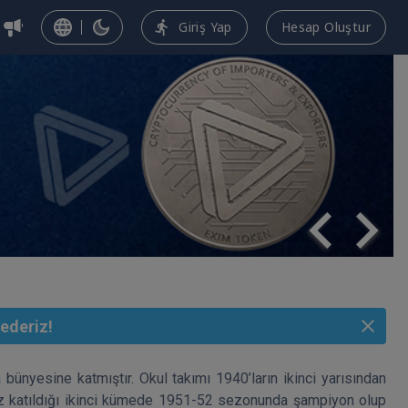
Giriş Yap
Hesap Oluştur
ederiz!
ünyesine katmıştır. Okul takımı 1940’ların ikinci yarısından 
kez katıldığı ikinci kümede 1951-52 sezonunda şampiyon olup 