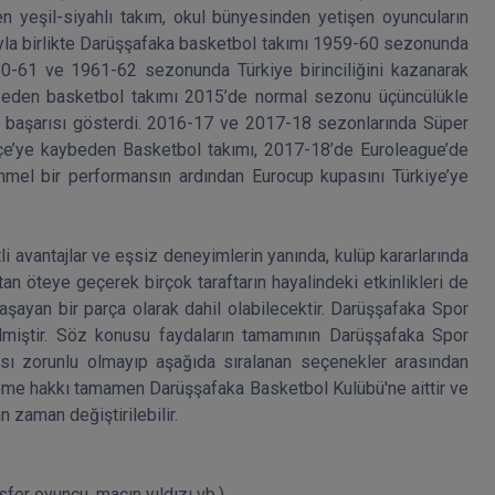
en yeşil-siyahlı takım, okul bünyesinden yetişen oyuncuların 
asıyla birlikte Darüşşafaka basketbol takımı 1959-60 sezonunda 
60-61 ve 1961-62 sezonunda Türkiye birinciliğini kazanarak 
e eden basketbol takımı 2015’de normal sezonu üçüncülükle 
a başarısı gösterdi. 2016-17 ve 2017-18 sezonlarında Süper 
çe’ye kaybeden Basketbol takımı, 2017-18’de Euroleague’de 
l bir performansın ardından Eurocup kupasını Türkiye’ye 
i avantajlar ve eşsiz deneyimlerin yanında, kulüp kararlarında 
an öteye geçerek birçok taraftarın hayalindeki etkinlikleri de 
şayan bir parça olarak dahil olabilecektir. Darüşşafaka Spor 
lmiştir. Söz konusu faydaların tamamının Darüşşafaka Spor 
ı zorunlu olmayıp aşağıda sıralanan seçenekler arasından 
leme hakkı tamamen Darüşşafaka Basketbol Kulübü'ne aittir ve 
zaman değiştirilebilir.

fer oyuncu, maçın yıldızı vb.) ,
