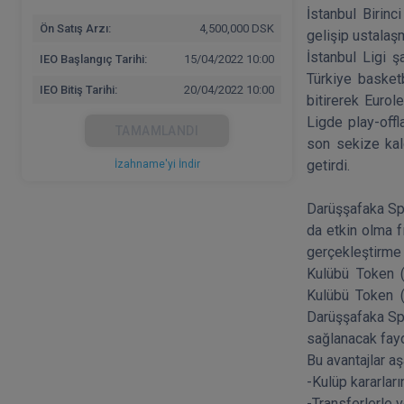
İstanbul Birinc
Ön Satış Arzı:
4,500,000 DSK
gelişip ustalaş
İstanbul Ligi 
IEO Başlangıç Tarihi:
15/04/2022 10:00
Türkiye basket
IEO Bitiş Tarihi:
20/04/2022 10:00
bitirerek Euro
Ligde play-off
TAMAMLANDI
son sekize kal
getirdi.

İzahname'yi İndir
Darüşşafaka Spo
da etkin olma f
gerçekleştirme 
Kulübü Token (
Kulübü Token (
Darüşşafaka Spo
sağlanacak fayd
Bu avantajlar aş
-Kulüp kararları
-Transferlerle v