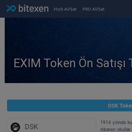
Hızlı Al/Sat
PRO Al/Sat
EXIM Token Ön Satışı
DSK Token
1914 yılında ku
DSK
itibaren okulla