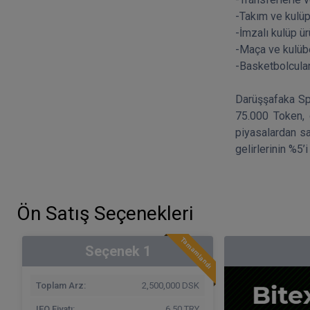
-Takım ve kulüp 
-İmzalı kulüp ür
-Maça ve kulübe 
-Basketbolcular
Darüşşafaka Spo
75.000 Token, 
piyasalardan sa
gelirlerinin %5’
Ön Satış Seçenekleri
Tamamlandı
Seçenek
1
Toplam Arz:
2,500,000 DSK
IEO Fiyatı:
6.50 TRY