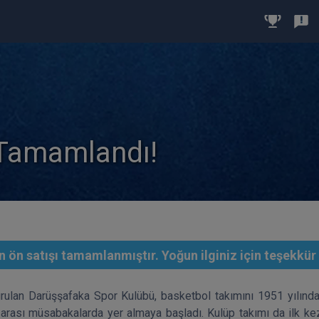
 Tamamlandı!
 ön satışı tamamlanmıştır. Yoğun ilginiz için teşekkür 
rulan Darüşşafaka Spor Kulübü, basketbol takımını 1951 yılında b
r arası müsabakalarda yer almaya başladı. Kulüp takımı da ilk 