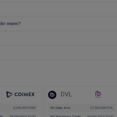
ilir miyim?
DVL
4,200,000 EXIM
Ön Satış Arzı:
37,500,000 DVL
hi:
28/05/2024 10:00
IEO Başlangıç Tarihi:
02/05/2024 10:00