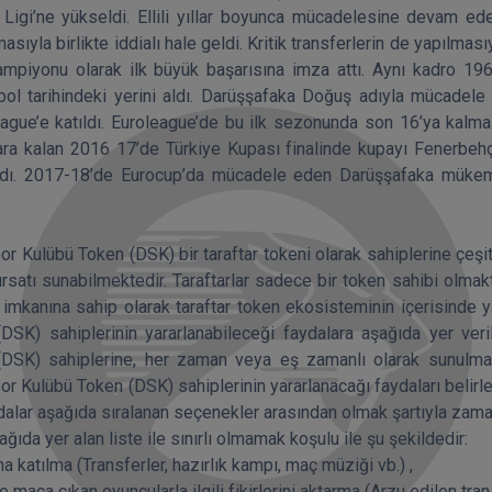
i Ligi’ne yükseldi. Ellili yıllar boyunca mücadelesine devam ed
masıyla birlikte iddialı hale geldi. Kritik transferlerin de yapılm
şampiyonu olarak ilk büyük başarısına imza attı. Aynı kadro 19
bol tarihindeki yerini aldı. Darüşşafaka Doğuş adıyla mücadel
league’e katıldı. Euroleague’de bu ilk sezonunda son 16’ya kalm
lara kalan 2016 17’de Türkiye Kupası finalinde kupayı Fenerbeh
dı. 2017-18’de Eurocup’da mücadele eden Darüşşafaka mükemme
r Kulübü Token (DSK) bir taraftar tokeni olarak sahiplerine çeşitl
ırsatı sunabilmektedir. Taraftarlar sadece bir token sahibi olmakt
imkanına sahip olarak taraftar token ekosisteminin içerisinde ya
DSK) sahiplerinin yararlanabileceği faydalara aşağıda yer veri
DSK) sahiplerine, her zaman veya eş zamanlı olarak sunulmas
r Kulübü Token (DSK) sahiplerinin yararlanacağı faydaları belir
alar aşağıda sıralanan seçenekler arasından olmak şartıyla zaman 
ağıda yer alan liste ile sınırlı olmamak koşulu ile şu şekildedir:

na katılma (Transferler, hazırlık kampı, maç müziği vb.) ,

e maça çıkan oyuncularla ilgili fikirlerini aktarma (Arzu edilen trans