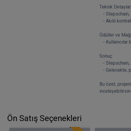
Teknik Detaylar: 
   - Stepschain, Binance Smart Chain tabanlı blok zinciri kullanarak NFT'leri ve kullanıcı tokenlerini takip eder. 

   - Akıllı kontratlar, kullanıcı aktivitelerini kaydedip NFT öğelerini günceller. 

Ödüller ve Mağa
   - Kullanıcılar biriktirdikleri tokenleri harcayarak ödüller ve mağaza seçenekleri arasından seçim yapabilirler. 

Sonuç: 

   - Stepschain, kullanıcıların sağlıklı yaşam tarzını teşvik etmeyi ve fiziksel aktiviteleri ödüllendirmeyi hedefler. 

   - Gelecekte, platformun özelliklerinin genişletilmesi ve yeni NFT öğelerinin eklenmesi planlanmaktadır. 

Bu özet, projeni
Ön Satış Seçenekleri