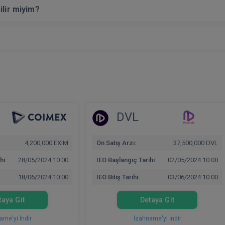
ilir miyim?
DVL
4,200,000 EXIM
Ön Satış Arzı:
37,500,000 DVL
hi:
28/05/2024 10:00
IEO Başlangıç Tarihi:
02/05/2024 10:00
18/06/2024 10:00
IEO Bitiş Tarihi:
03/06/2024 10:00
taya Git
Detaya Git
ame'yi İndir
İzahname'yi İndir