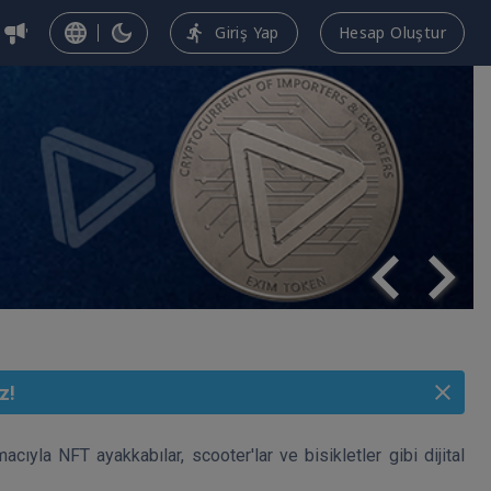
Giriş Yap
Hesap Oluştur
z!
cıyla NFT ayakkabılar, scooter'lar ve bisikletler gibi dijital 