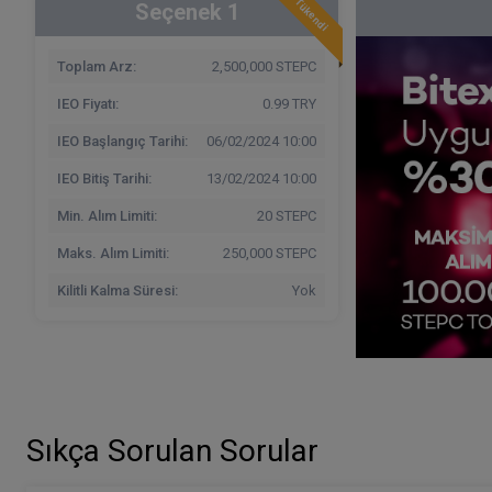
Tükendi
Seçenek
1
Toplam Arz:
2,500,000 STEPC
IEO Fiyatı:
0.99 TRY
IEO Başlangıç Tarihi:
06/02/2024 10:00
IEO Bitiş Tarihi:
13/02/2024 10:00
Min. Alım Limiti:
20 STEPC
Maks. Alım Limiti:
250,000 STEPC
Kilitli Kalma Süresi:
Yok
Sıkça Sorulan Sorular