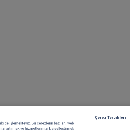
Çerez Tercihleri
 şekilde işlemekteyiz. Bu çerezlerin bazıları, web
nizi artırmak ve hizmetlerimizi kişiselleştirmek