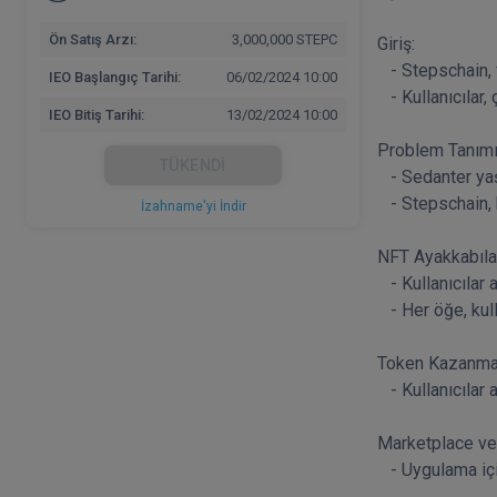
Ön Satış Arzı:
3,000,000 STEPC
Giriş: 

   - Stepschain, fiziksel aktiviteleri teşvik eden ve kullanıcıları ödüllendiren bir mobil uygulamadır. 

IEO Başlangıç Tarihi:
06/02/2024 10:00
   - Kullanıcılar, çeşitli aktivitelerle NFT ayakkabılar, scooter'lar ve bisikletler kazanarak eğlenceli bir deneyim yaşarlar. 

IEO Bitiş Tarihi:
13/02/2024 10:00
Problem Tanımı:
TÜKENDI
   - Sedanter yaşam tarzı ve fiziksel aktivitelerdeki azalma günümüzde bir sorundur. 

   - Stepschain, kullanıcıları aktif olmaya teşvik etmeyi ve bu süreci ödüllendirmeyi amaçlar. 

İzahname'yi İndir
NFT Ayakkabılar, 
   - Kullanıcılar aktivitelerle kazandıkları tokenleri kullanarak dijital öğeler edinir. 

   - Her öğe, kullanıcının güç seviyesini ve token miktarını artıran özelliklere sahiptir. 

Token Kazanma v
   - Kullanıcılar aktiviteler sırasında kazandıkları tokenleri kullanarak NFT öğelerini alabilir ve güç seviyelerini artırabilirler. 

Marketplace ve T
   - Uygulama içindeki Marketplace, kullanıcıların NFT öğelerini alıp satabilecekleri bir platform sunar. 
