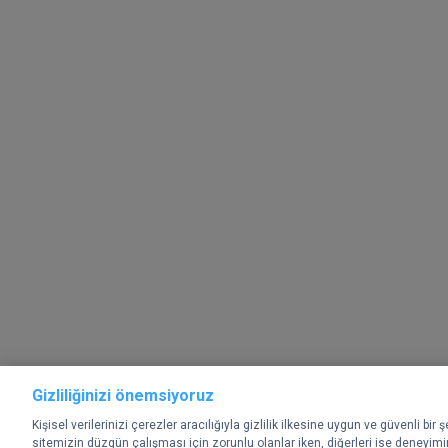
Gizliliğinizi önemsiyoruz
Kişisel verilerinizi çerezler aracılığıyla gizlilik ilkesine uygun ve güvenli bir
sitemizin düzgün çalışması için zorunlu olanlar iken, diğerleri ise deneyimi