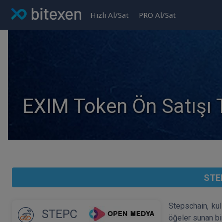
Hızlı Al/Sat
PRO Al/Sat
EXIM Token Ön Satışı
STEP
Stepschain, kul
STEPC
öğeler sunan bir