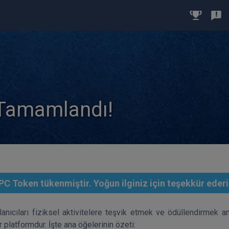
 Tamamlandı!
C Token tükenmiştir. Yoğun ilginiz için teşekkür ederi
lanıcıları fiziksel aktivitelere teşvik etmek ve ödüllendirmek ama
 platformdur. İşte ana öğelerinin özeti: 
