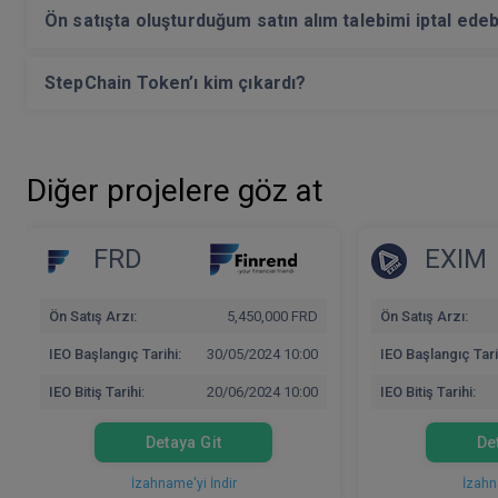
Ön satışta oluşturduğum satın alım talebimi iptal edeb
StepChain Token’ı kim çıkardı?
Diğer projelere göz at
FRD
EXIM
Ön Satış Arzı:
5,450,000 FRD
Ön Satış Arzı:
IEO Başlangıç Tarihi:
30/05/2024 10:00
IEO Başlangıç Tari
IEO Bitiş Tarihi:
20/06/2024 10:00
IEO Bitiş Tarihi:
Detaya Git
De
İzahname'yi İndir
İzahn