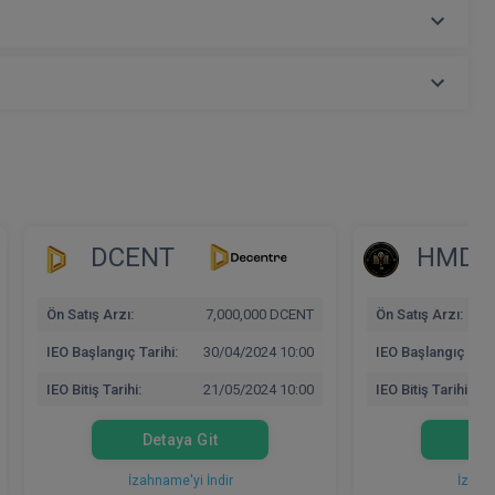
DCENT
HMDO
Ön Satış Arzı:
7,000,000 DCENT
Ön Satış Arzı:
IEO Başlangıç Tarihi:
30/04/2024 10:00
IEO Başlangıç Tarih
IEO Bitiş Tarihi:
21/05/2024 10:00
IEO Bitiş Tarihi:
Detaya Git
Det
İzahname'yi İndir
İzahna