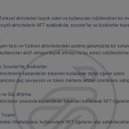
 

Scooter'lar, Bisikletler: 

e Güç Artırma: 

icaret: 
