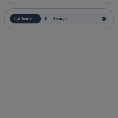
Açık Emirlerim
Emir Geçmişim
more_horiz