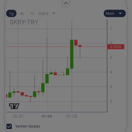
Daha
Mum
1g
4s
1s
Verileri Göster