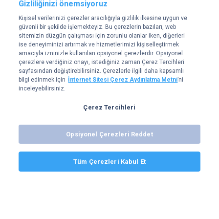
Gizliliğinizi önemsiyoruz
Kişisel verilerinizi çerezler aracılığıyla gizlilik ilkesine uygun ve
güvenli bir şekilde işlemekteyiz. Bu çerezlerin bazıları, web
sitemizin düzgün çalışması için zorunlu olanlar iken, diğerleri
ise deneyiminizi artırmak ve hizmetlerimizi kişiselleştirmek
amacıyla izninizle kullanılan opsiyonel çerezlerdir. Opsiyonel
çerezlere verdiğiniz onayı, istediğiniz zaman Çerez Tercihleri
sayfasından değiştirebilirsiniz. Çerezlerle ilgili daha kapsamlı
bilgi edinmek için
İnternet Sitesi Çerez Aydınlatma Metni
’ni
inceleyebilirsiniz.
Çerez Tercihleri
Opsiyonel Çerezleri Reddet
Bitexen iOS ve Android uygulamalarıyla emirlerini her yerden yönet,
gerçekleşen işlemler anında cebine gelsin. Piyasayı asla kaçırma!
Tüm Çerezleri Kabul Et
Uygulamayı indir
©2018 - 2026 bitexen.com |
Her hakkı saklıdır.